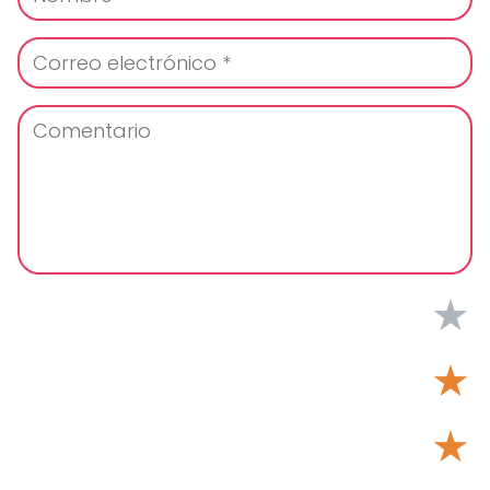
★
★
★