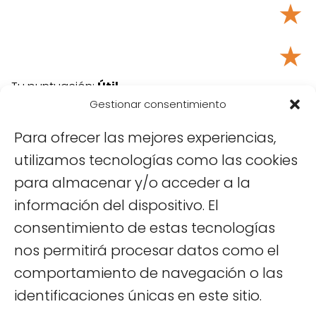
★
★
Tu puntuación:
Útil
Gestionar consentimiento
Para ofrecer las mejores experiencias,
utilizamos tecnologías como las cookies
para almacenar y/o acceder a la
información del dispositivo. El
consentimiento de estas tecnologías
nos permitirá procesar datos como el
Viajar a Vietnam
Consejos para Viajar a Vietnam
Viajar
comportamiento de navegación o las
a Vietnam con bebés: consejos y recomendaciones
identificaciones únicas en este sitio.