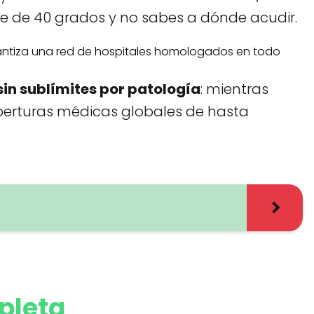
re de 40 grados y no sabes a dónde acudir.
garantiza una red de hospitales homologados en todo
in sublímites por patología
: mientras
berturas médicas globales de hasta
pleta