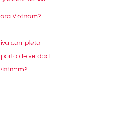
 para Vietnam?
n
tiva completa
mporta de verdad
 Vietnam?