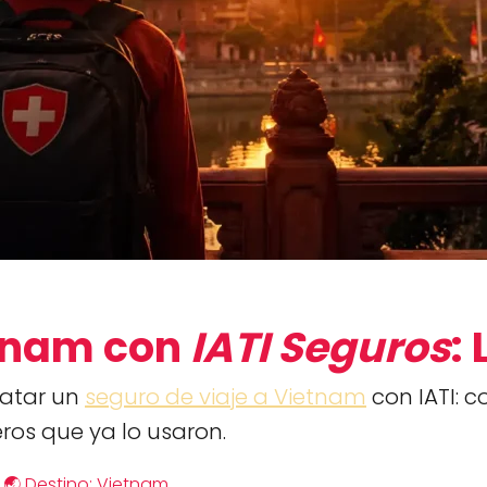
etnam con
IATI Seguros
:
ratar un
seguro de viaje a Vietnam
con IATI: c
ros que ya lo usaron.
🌏 Destino: Vietnam