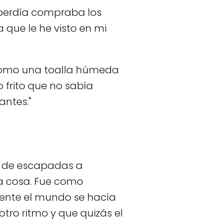
e perdía compraba los
a que le he visto en mi
 como una toalla húmeda
o frito que no sabía
antes."
ar de escapadas a
ra cosa. Fue como
pente el mundo se hacía
tro ritmo y que quizás el