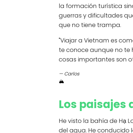
la formación turística s
guerras y dificultades q
que no tiene trampa.
"Viajar a Vietnam es como
te conoce aunque no te h
cosas importantes son ot
— Carlos
🏔️
Los paisajes 
He visto la bahía de Hạ L
del agua. He conducido l