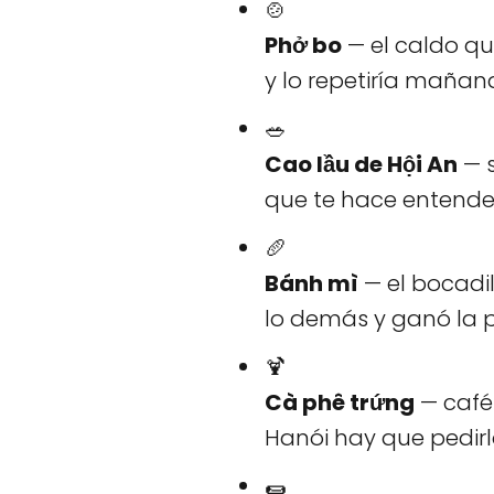
🍲
Phở bo
— el caldo qu
y lo repetiría maña
🥗
Cao lầu de Hội An
— s
que te hace entender
🥖
Bánh mì
— el bocadil
lo demás y ganó la p
🍹
Cà phê trứng
— café 
Hanói hay que pedirlo 
🌯