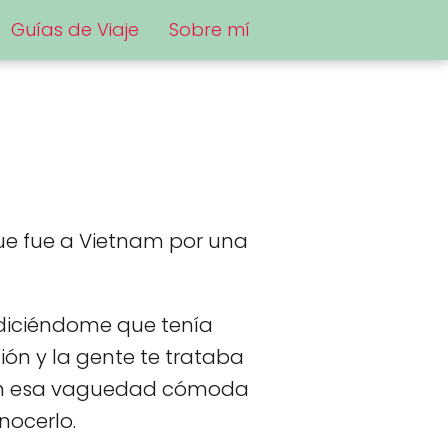
Guías de Viaje
Sobre mí
que fue a Vietnam por una
diciéndome que tenía
ión y la gente te trataba
, con esa vaguedad cómoda
nocerlo.