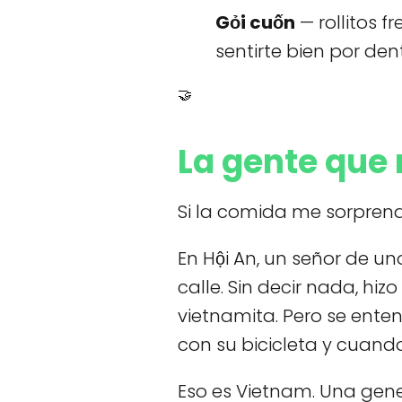
Gỏi cuốn
— rollitos 
sentirte bien por dent
🤝
La gente que 
Si la comida me sorprend
En Hội An, un señor de u
calle. Sin decir nada, h
vietnamita. Pero se ente
con su bicicleta y cuand
Eso es Vietnam. Una gen