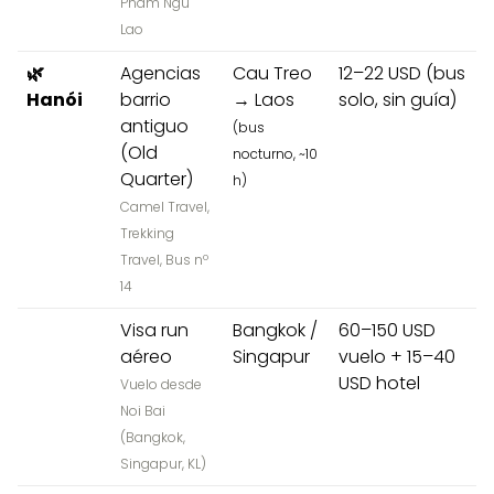
Pham Ngu
Lao
🌿
Agencias
Cau Treo
12–22 USD (bus
Hanói
barrio
→ Laos
solo, sin guía)
antiguo
(bus
(Old
nocturno, ~10
Quarter)
h)
Camel Travel,
Trekking
Travel, Bus nº
14
Visa run
Bangkok /
60–150 USD
aéreo
Singapur
vuelo + 15–40
USD hotel
Vuelo desde
Noi Bai
(Bangkok,
Singapur, KL)