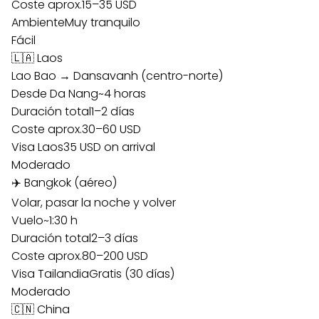
Coste aprox.
15–35 USD
Ambiente
Muy tranquilo
Fácil
🇱🇦 Laos
Lao Bao → Dansavanh (centro-norte)
Desde Da Nang
~4 horas
Duración total
1–2 días
Coste aprox.
30–60 USD
Visa Laos
35 USD on arrival
Moderado
✈️ Bangkok (aéreo)
Volar, pasar la noche y volver
Vuelo
~1:30 h
Duración total
2–3 días
Coste aprox.
80–200 USD
Visa Tailandia
Gratis (30 días)
Moderado
🇨🇳 China