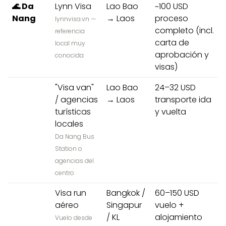
🌊 Da
Lynn Visa
Lao Bao
~100 USD
Nang
→ Laos
proceso
lynnvisa.vn —
completo (incl.
referencia
carta de
local muy
aprobación y
conocida
visas)
"Visa van"
Lao Bao
24–32 USD
/ agencias
→ Laos
transporte ida
turísticas
y vuelta
locales
Da Nang Bus
Station o
agencias del
centro
Visa run
Bangkok /
60–150 USD
aéreo
Singapur
vuelo +
/ KL
alojamiento
Vuelo desde