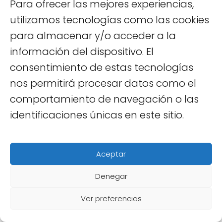
Para ofrecer las mejores experiencias,
runs en el pasaporte, ten preparada una
utilizamos tecnologías como las cookies
justificación coherente: trabajo remoto,
para almacenar y/o acceder a la
turismo extendido, visita a familiares... Los
información del dispositivo. El
oficiales de frontera no van a investigar,
consentimiento de estas tecnologías
pero preguntan. Una respuesta tranquila
nos permitirá procesar datos como el
y segura ayuda mucho.
comportamiento de navegación o las
identificaciones únicas en este sitio.
El seguro de viaje durante el
visa run
Aceptar
Mucha gente olvida que durante el visa
run está técnicamente en
otro país
Denegar
(Camboya, Laos...) y su seguro de viaje
Ver preferencias
para Vietnam puede no cubrir incidentes