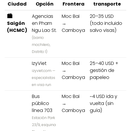
Ciudad
Opción
Frontera
transporte
🏙️
Agencias
Moc Bai
20–35 USD
Saigón
en Pham
→
(todo incluido
(HCMC)
Ngu Lao St.
Camboya
salvo visas)
(barrio
mochilero,
Distrito 1)
IzyViet
Moc Bai
25–40 USD +
→
gestión de
izyviet.com —
Camboya
papeleo
especialistas
en visa run
Bus
Moc Bai
~4 USD ida y
público
→
vuelta (sin
línea 703
Camboya
guía)
Estación Park
23/9, esquina