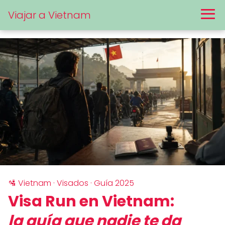
Viajar a Vietnam
🛂 Vietnam · Visados · Guía 2025
Visa Run en Vietnam:
la guía que nadie te da