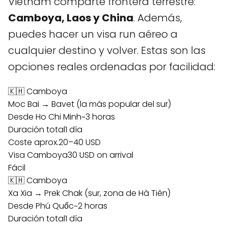
Vietnam comparte frontera terrestre:
Camboya, Laos y China
. Además,
puedes hacer un visa run aéreo a
cualquier destino y volver. Estas son las
opciones reales ordenadas por facilidad:
🇰🇭 Camboya
Moc Bai → Bavet (la más popular del sur)
Desde Ho Chi Minh
~3 horas
Duración total
1 día
Coste aprox.
20–40 USD
Visa Camboya
30 USD on arrival
Fácil
🇰🇭 Camboya
Xa Xia → Prek Chak (sur, zona de Hà Tiên)
Desde Phú Quốc
~2 horas
Duración total
1 día