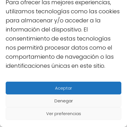
Para ofrecer las mejores experiencias,
¿Cuál es la época de lluvias en
utilizamos tecnologías como las cookies
Vietnam?
para almacenar y/o acceder a la
La época de lluvias varía según la región,
información del dispositivo. El
pero generalmente ocurre de mayo a
consentimiento de estas tecnologías
octubre en el norte y el centro, mientras
nos permitirá procesar datos como el
que en el sur las lluvias son más
comportamiento de navegación o las
frecuentes de mayo a noviembre.
identificaciones únicas en este sitio.
Considera esto al planificar tu viaje.
Aceptar
Denegar
Ver preferencias