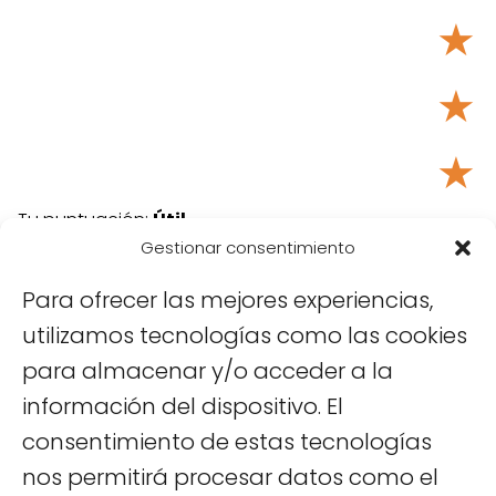
★
★
★
Tu puntuación:
Útil
Gestionar consentimiento
Para ofrecer las mejores experiencias,
utilizamos tecnologías como las cookies
para almacenar y/o acceder a la
información del dispositivo. El
consentimiento de estas tecnologías
nos permitirá procesar datos como el
Viajar a Vietnam
Hanoi
Mausoleo de Ho Chi Minh en