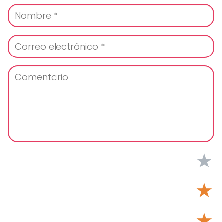
★
★
★