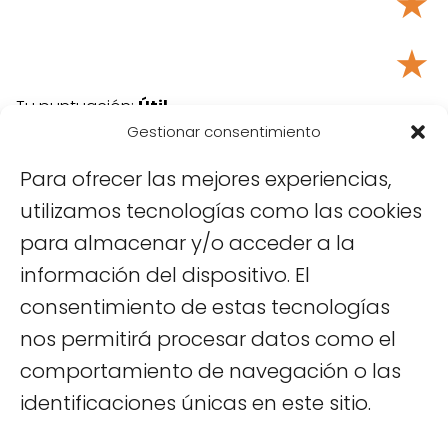
★
★
Tu puntuación:
Útil
Gestionar consentimiento
Para ofrecer las mejores experiencias,
utilizamos tecnologías como las cookies
para almacenar y/o acceder a la
información del dispositivo. El
consentimiento de estas tecnologías
nos permitirá procesar datos como el
Viajar a Vietnam
Hanoi
Templo de la Literatura, la
comportamiento de navegación o las
antigua universidad de Hanoi
identificaciones únicas en este sitio.
Sobre mí
|
Políticas de Cookies
|
Políticas