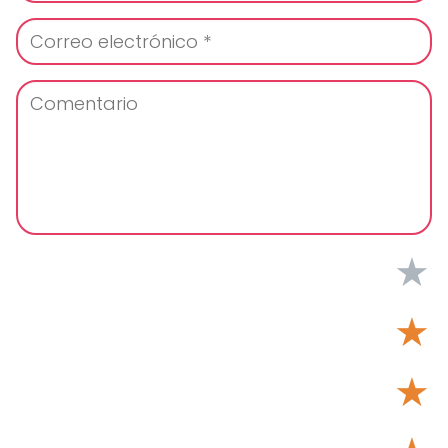
★
★
★