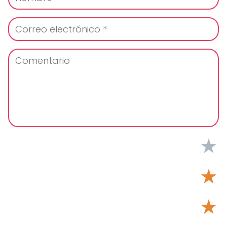
★
★
★