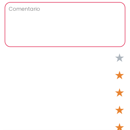
★
★
★
★
★