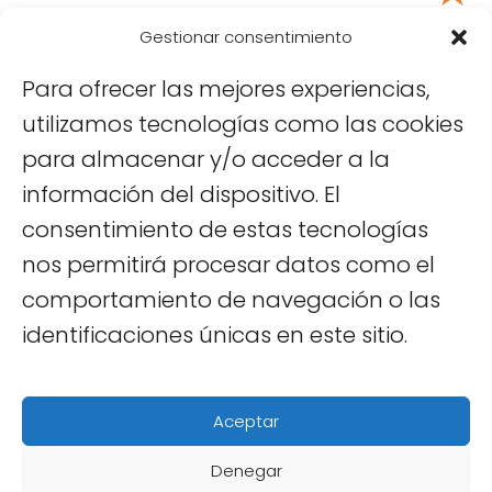
Tu puntuación:
Útil
Gestionar consentimiento
Para ofrecer las mejores experiencias,
utilizamos tecnologías como las cookies
para almacenar y/o acceder a la
información del dispositivo. El
consentimiento de estas tecnologías
nos permitirá procesar datos como el
comportamiento de navegación o las
Viajar a Vietnam
Hoi An
Que ver en Hoi An por libre
identificaciones únicas en este sitio.
Sobre mí
|
Políticas de Cookies
|
Políticas
de Privacidad
|
Aviso Legal
|
Contacto
Aceptar
© 2025 -
Viajar a Vietnam
|
Blog de
Denegar