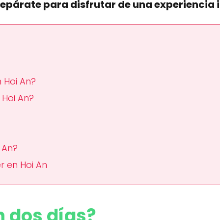
repárate para disfrutar de una experiencia 
 Hoi An?
 Hoi An?
 An?
r en Hoi An
n dos días?