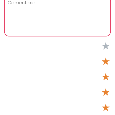
★
★
★
★
★