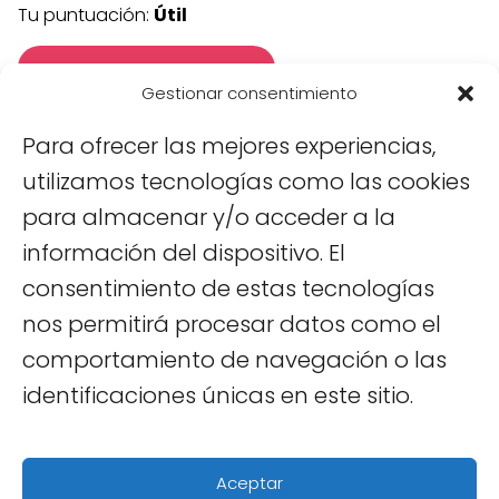
Tu puntuación:
Útil
Gestionar consentimiento
Para ofrecer las mejores experiencias,
utilizamos tecnologías como las cookies
para almacenar y/o acceder a la
información del dispositivo. El
consentimiento de estas tecnologías
Viajar a Vietnam
Da Nang
Qué ver en Da Nang en 3
días: la guía perfecta para viajeros curiosos
nos permitirá procesar datos como el
comportamiento de navegación o las
Sobre mí
|
Políticas de Cookies
|
Políticas
identificaciones únicas en este sitio.
de Privacidad
|
Aviso Legal
|
Contacto
© 2025 -
Viajar a Vietnam
|
Blog de
Aceptar