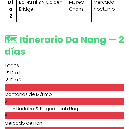
Dí
Ba Na Hills y Golden
Museo
Mercado
a
Bridge
Cham
nocturno
2
🗺️ Itinerario Da Nang — 2
días
Todos
📍 Día 1
📍 Día 2
1
Montañas de Mármol
2
Lady Buddha & Pagoda Linh Ung
3
Mercado de Han