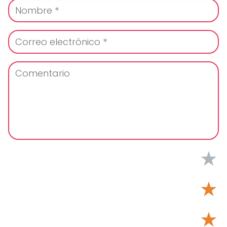
★
★
★