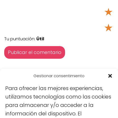
★
★
Tu puntuación:
Útil
Gestionar consentimiento
Pingback:
Mercados en Saigon que no te puedes
Para ofrecer las mejores experiencias,
perder - Viajar a Vietnam
utilizamos tecnologías como las cookies
para almacenar y/o acceder a la
información del dispositivo. El