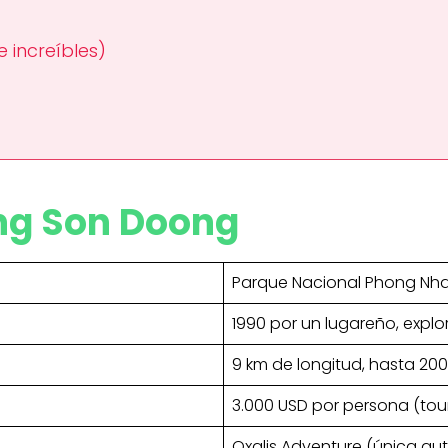
 increíbles)
ng Son Doong
Parque Nacional Phong Nha
1990 por un lugareño, expl
9 km de longitud, hasta 20
3.000 USD por persona (tour
Oxalis Adventure (única au